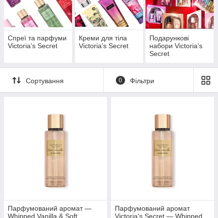
зволоження + улюблений аромат
Подарункові набори
— ідеальний вибір для себе
або близької людини
Спреї та парфуми
Креми для тіла
Подарункові
Лімітовані серії та хіти з США
Victoria’s Secret
Victoria’s Secret
набори Victoria’s
Secret
Кожен продукт
Victoria’s Secret
— це не просто косметика,
це стиль життя, настрій і ароматна візитівка, яка вирізняє вас
серед інших.
Сортування
0
Фільтри
Парфумований аромат —
Парфумований аромат
Whipped Vanilla & Soft
Victoria's Secret — Whipped