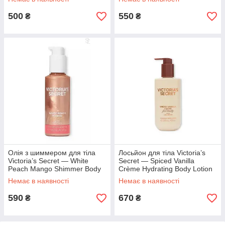
мл
500
550
₴
₴
Олія з шиммером для тіла
Лосьйон для тіла Victoria’s
Victoria’s Secret — White
Secret — Spiced Vanilla
Peach Mango Shimmer Body
Crème Hydrating Body Lotion
Oil / 128 мл
(Feel Toasty) / 296 мл
Немає в наявності
Немає в наявності
590
670
₴
₴