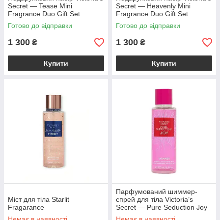
Secret — Tease Mini
Secret — Heavenly Mini
Fragrance Duo Gift Set
Fragrance Duo Gift Set
Готово до відправки
Готово до відправки
1 300
1 300
₴
₴
Купити
Купити
Парфумований шиммер-
Міст для тіла Starlit
спрей для тіла Victoria’s
Fragarance
Secret — Pure Seduction Joy
Shimmer Fragrance Mist / 250
Немає в наявності
Немає в наявності