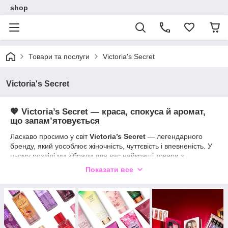
shop
Товари та послуги
Victoria's Secret
Victoria's Secret
💖 Victoria’s Secret — краса, спокуса й аромат,
що запам’ятовується
Ласкаво просимо у світ
Victoria’s Secret
— легендарного
бренду, який уособлює жіночність, чуттєвість і впевненість. У
цьому розділі ми зібрали для вас найкращі товари з
оригінальних колекцій VS, щоб кожен день був наповнений
Показати все
красою та натхненням.
🌸 У нашому асортименті:
Парфумовані спреї для тіла
— легкі, спокусливі, з
багатогранними ароматами
Креми та лосьйони для тіла
— інтенсивне