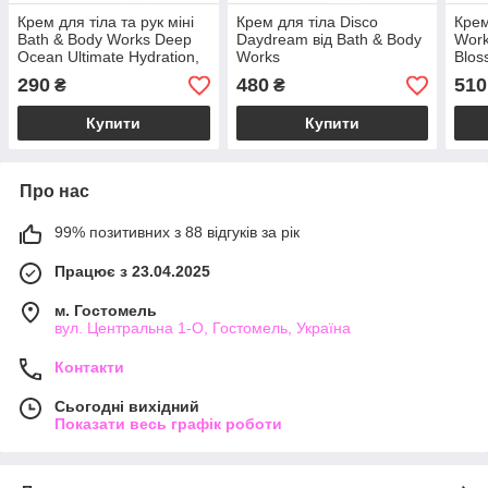
Крем для тіла та рук міні
Крем для тіла Disco
Крем
Bath & Body Works Deep
Daydream від Bath & Body
Work
Ocean Ultimate Hydration,
Works
Blos
70 г
Body
290
480
510
₴
₴
Купити
Купити
Про нас
99% позитивних з 88 відгуків за рік
Працює з 23.04.2025
м. Гостомель
вул. Центральна 1-О, Гостомель, Україна
Контакти
Сьогодні вихідний
Показати весь графік роботи