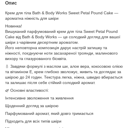
Опис
Крем для тіла Bath & Body Works Sweet Petal Pound Cake —
ароматна ніжність для шкіри
Новинка!
Вишуканий парфумований крем для тіла Sweet Petal Pound
Cake від Bath & Body Works — це солодкий догляд для вашої
шкіри з чарівним десертним ароматом.
Його неповторна композиція дарує настрій затишку та
ніжності, поєднуючи ноти засахареної троянди, малинового
вихору та глазурованого бісквіта.
💧 Завдяки формулі з маслом ши, алое вера, кокосовою олією
та вітаміном E, крем глибоко зволожує, живить та доглядає за
шкірою до 24 годин. Текстура легка, ніжна, швидко вбирається
та залишає після себе стійкий солодкий аромат.
🌿 Основні властивості:
Інтенсивне зволоження та живлення
Щоденний догляд за шкірою
Парфумований аромат, який довго тримається
Підходить для всіх типів шкіри