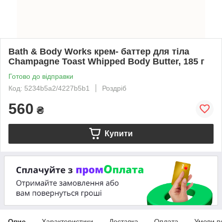
Bath & Body Works крем- баттер для тіла
Champagne Toast Whipped Body Butter, 185 г
Готово до відправки
Код: 5234b5a2/4227b5b1
Роздріб
560
₴
Купити
Опис
Характеристики
Доставка
Оплата
Умови п