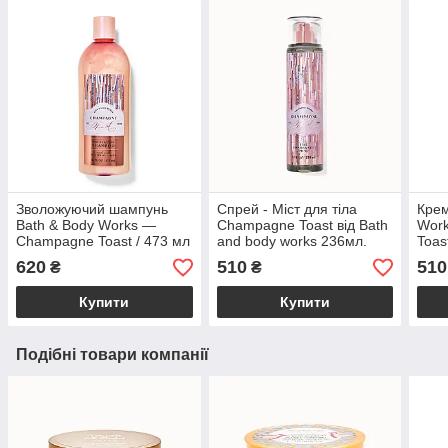
Зволожуючий шампунь
Спрей - Міст для тіла
Крем
Bath & Body Works —
Champagne Toast від Bath
Wor
Champagne Toast / 473 мл
and body works 236мл.
Toas
Body
620
510
510
₴
₴
Купити
Купити
Подібні товари компанії