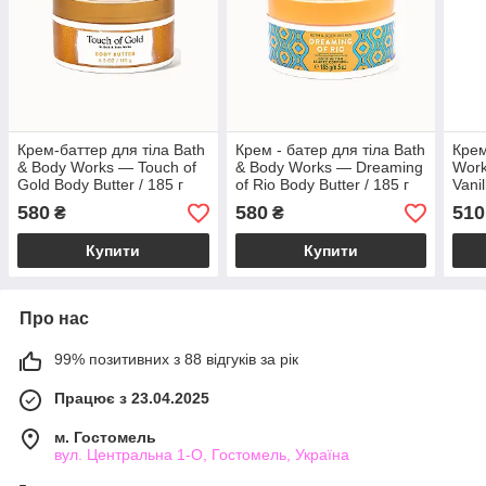
Крем-баттер для тіла Bath
Крем - батер для тіла Bath
Крем
& Body Works — Touch of
& Body Works — Dreaming
Work
Gold Body Butter / 185 г
of Rio Body Butter / 185 г
Vani
Body
580
580
510
₴
₴
Купити
Купити
Про нас
99% позитивних з 88 відгуків за рік
Працює з 23.04.2025
м. Гостомель
вул. Центральна 1-О, Гостомель, Україна