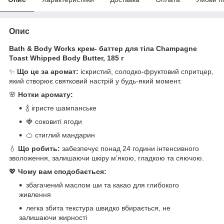
Опис
Bath & Body Works крем- баттер для тіла Champagne
Toast Whipped Body Butter, 185 г
✨
Що це за аромат:
іскристий, солодко-фруктовий спритцер,
який створює святковий настрій у будь-який момент.
🌸
Нотки аромату:
🍾 ігристе шампанське
🍓 соковиті ягоди
🍊 стиглий мандарин
💧
Що робить:
забезпечує понад 24 години інтенсивного
зволоження, залишаючи шкіру м’якою, гладкою та сяючою.
💖
Чому вам сподобається:
збагачений маслом ши та какао для глибокого
живлення
легка збита текстура швидко вбирається, не
залишаючи жирності