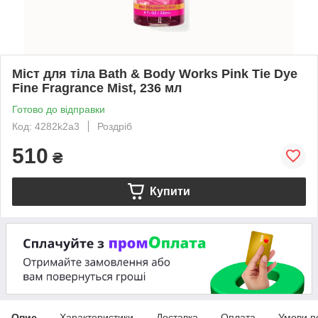
Міст для тіла Bath & Body Works Pink Tie Dye
Fine Fragrance Mist, 236 мл
Готово до відправки
Код: 4282k2a3
Роздріб
510
₴
Купити
Опис
Характеристики
Доставка
Оплата
Умови п