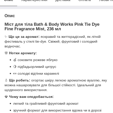
Опис
Міст для тіла Bath & Body Works
Pink Tie Dye
Fine Fragrance Mist
, 236 мл
✨
Що це за аромат:
яскравий та життєрадісний, як літній
фестиваль у стилі tie-dye. Свіжий, фруктовий і солодкий
водночас.
🌸
Нотки аромату:
🍏 соковите рожеве яблуко
🍋 підбадьорливий цитрус
🍬 солодкі відтінки карамелі
💧
Що робить:
огортає шкіру легкою ароматною вуаллю, яку
можна нашаровувати для більшої стійкості. Ідеальний для
щоденного використання.
💎
Чому вам сподобається:
легкий та грайливий фруктовий аромат
зручний формат для використання вдома чи в дорозі