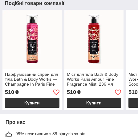
Подібні товари компанії
Парфумований спрей для
Міст для тіла Bath & Body
Міст
тіла Bath & Body Works —
Works Paris Amour Fine
Work
Champagne In Paris Fine
Fragrance Mist, 236 мл
Scoo
Fragrance Mist / 236 мл
236 
510
510
510
₴
₴
Купити
Купити
Про нас
99% позитивних з 89 відгуків за рік