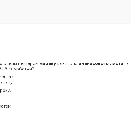
 солодким нектаром
маракуї
, свіжістю
ананасового листя
та 
й і безтурботний.
опіків
банану
року.
матом