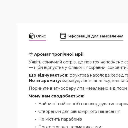
Опис
Інформація для замовлення
🌴
Аромат тропічної мрії
Уявіть сонячний острів, де повітря наповнене
— ніби відпустка у флаконі: яскравий, соковити
Що відчувається:
фруктова насолода серед тр
Ноти аромату:
маракуя, листя ананасу, квітка 
Пориньте в атмосферу літа незалежно від пори 
Чому вам сподобається:
Найчистіший спосіб насолоджуватися аро
Створений для рівномірного нанесення
Не містить парабенів
Протестовано дерматологами