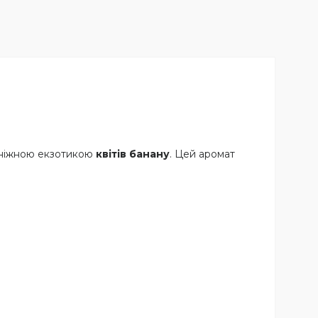
ніжною екзотикою
квітів банану
. Цей аромат