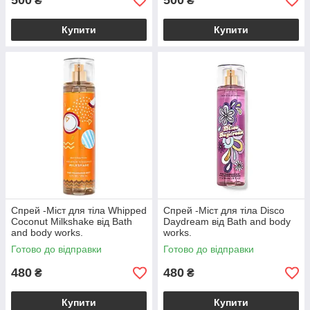
500
500
₴
₴
Купити
Купити
Спрей -Міст для тіла Whipped
Спрей -Міст для тіла Disco
Coconut Milkshake від Bath
Daydream від Bath and body
and body works.
works.
Готово до відправки
Готово до відправки
480
480
₴
₴
Купити
Купити