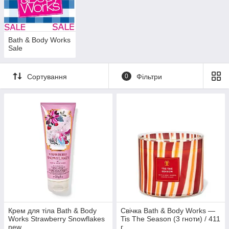
Розпродаж продукції
Victoria’s Secret, Bath & Body
Works, The Body Shop
та інших брендів
Обмежені серії та сезонні пропозиції
💸 Пропозиції оновлюються регулярно — не проґав свій шанс
Bath & Body Works
Sale
замовити улюблену косметику за суперціною!
Сортування
0
Фільтри
Крем для тіла Bath & Body
Свічка Bath & Body Works —
Works Strawberry Snowflakes
Tis The Season (3 гноти) / 411
new
г