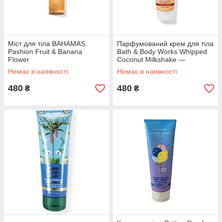
Міст для тіла BAHAMAS
Парфумований крем для тіла
Pashion Fruit & Banana
Bath & Body Works Whipped
Flower
Coconut Milkshake —
солодкий кокосовий дотик
Немає в наявності
Немає в наявності
для вашої шкіри Пориньте в
атмо
480
480
₴
₴