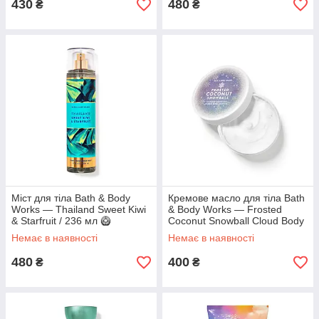
430
480
₴
₴
Міст для тіла Bath & Body
Кремове масло для тіла Bath
Works — Thailand Sweet Kiwi
& Body Works — Frosted
& Starfruit / 236 мл 🥝
Coconut Snowball Cloud Body
Butter / 185 г
Немає в наявності
Немає в наявності
480
400
₴
₴