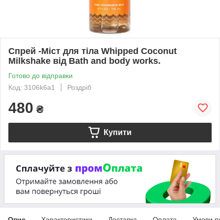
Спрей -Міст для тіла Whipped Coconut
Milkshake від Bath and body works.
Готово до відправки
Код: 3106k6a1
Роздріб
480
₴
Купити
Опис
Характеристики
Доставка
Оплата
Умови п