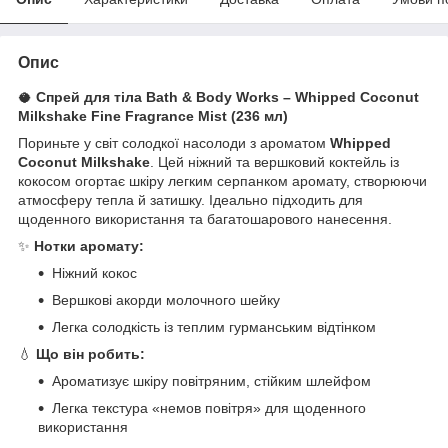
Опис
🥥
Спрей для тіла Bath & Body Works – Whipped Coconut
Milkshake Fine Fragrance Mist (236 мл)
Пориньте у світ солодкої насолоди з ароматом
Whipped
Coconut Milkshake
. Цей ніжний та вершковий коктейль із
кокосом огортає шкіру легким серпанком аромату, створюючи
атмосферу тепла й затишку. Ідеально підходить для
щоденного використання та багатошарового нанесення.
✨
Нотки аромату:
Ніжний кокос
Вершкові акорди молочного шейку
Легка солодкість із теплим гурманським відтінком
💧
Що він робить:
Ароматизує шкіру повітряним, стійким шлейфом
Легка текстура «немов повітря» для щоденного
використання