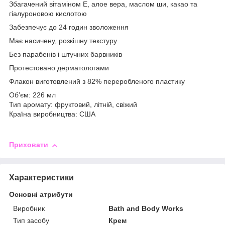
Збагачений вітаміном Е, алое вера, маслом ши, какао та
гіалуроновою кислотою
Забезпечує до 24 годин зволоження
Має насичену, розкішну текстуру
Без парабенів і штучних барвників
Протестовано дерматологами
Флакон виготовлений з 82% переробленого пластику
Обʼєм: 226 мл
Тип аромату: фруктовий, літній, свіжий
Країна виробництва: США
Приховати
Характеристики
Основні атрибути
Виробник
Bath and Body Works
Тип засобу
Крем