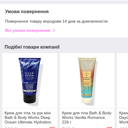
Умови повернення
Повернення товару впродовж 14 днів за домовленістю
Всі умови повернення
Подібні товари компанії
Крем для тіла та рук міні
Крем для тіла Bath & Body
Крем
Bath & Body Works Deep
Works Vanilla Romance,
Dayd
Ocean Ultimate Hydration,
226 г
Wor
70 г