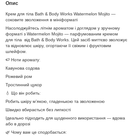
Опис
Крем для тіла Bath & Body Works Watermelon Mojito —
соковите зволоження в мініформаті
Насолоджуйтесь літнім ароматом і доглядом у зручному
форматі з Watermelon Mojito — парфумованим кремом
для тіла від Bath & Body Works. Цей засіб миттєво зволожує
та відновлює шкіру, огортаючи її свіжим і фруктовим
шлейфом.
🍉 Ноти аромату:
Кавунова содова
Рожевий ром
Тростинний цукор
💧 Що він робить:
Робить шкіру м’якою, гладенькою та зволоженою
Швидко вбирається без липкості
Ідеально підходить для щоденного використання — вдома
або в дорозі
🌿 Чому вам це сподобається: