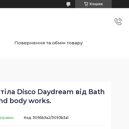
Кошик
Повернення та обмін товару
 тіла Disco Daydream від Bath
nd body works.
ідправки
Код:
3095b3a2/3093b3a1