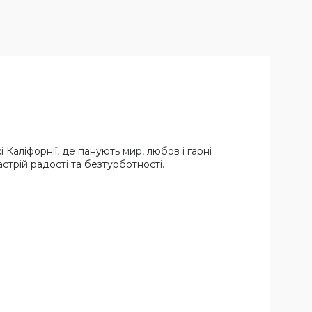
 Каліфорнії, де панують мир, любов і гарні
стрій радості та безтурботності.