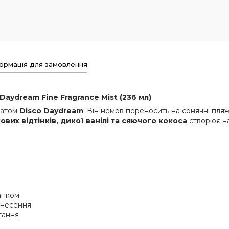
ормація для замовлення
Daydream Fine Fragrance Mist (236 мл)
матом
Disco Daydream
. Він немов переносить на сонячні пляжі
вих відтінків, дикої ванілі та сяючого кокоса
створює на
анком
анесення
тання