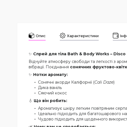
Опис
Характеристики
Інф
✨
Спрей для тіла Bath & Body Works – Disco 
Відчуйте атмосферу свободи та легкості з аро
вібрації. Поєднання
сонячних фруктово-квітко
✨
Нотки аромату:
Сонячні акорди Каліфорнії (
Cali Daze
)
Дика ваніль
Сяючий кокос
💧
Що він робить:
Ароматизує шкіру легким повітряним серп
Ідеально підходить для багатошарового н
Чудово підходить для щоденного викорис
🌿
Чому вам це сподобається: