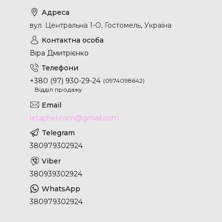
вул. Центральна 1-О, Гостомель, Україна
Віра Дмитрієнко
+380 (97) 930-29-24
0974098642
Відділ продажу
letaphel.com@gmail.com
380979302924
380939302924
380979302924