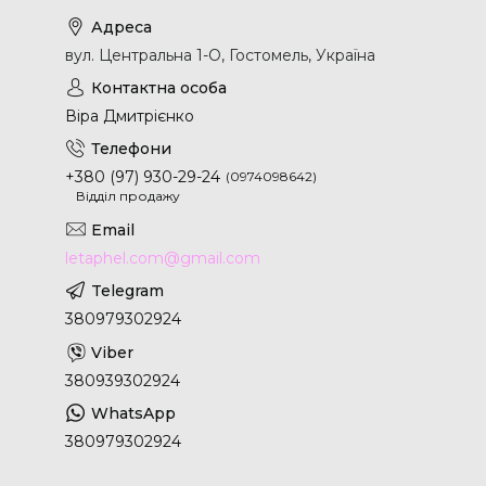
вул. Центральна 1-О, Гостомель, Україна
Віра Дмитрієнко
+380 (97) 930-29-24
0974098642
Відділ продажу
letaphel.com@gmail.com
380979302924
380939302924
380979302924