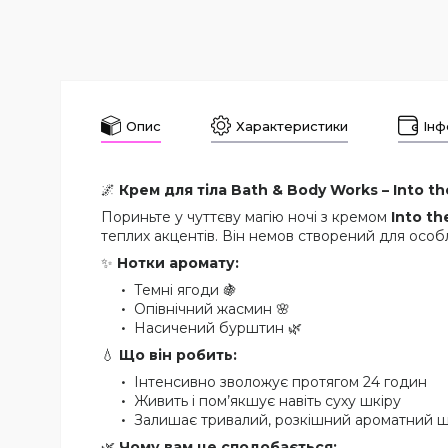
Опис
Характеристики
Інф
🌌
Крем для тіла Bath & Body Works – Into th
Пориньте у чуттєву магію ночі з кремом
Into th
теплих акцентів. Він немов створений для особл
✨
Нотки аромату:
Темні ягоди 🍇
Опівнічний жасмин 🌸
Насичений бурштин 🌿
💧
Що він робить:
Інтенсивно зволожує протягом 24 годин
Живить і пом’якшує навіть суху шкіру
Залишає тривалий, розкішний ароматний 
🌿
Чому вам це сподобається: