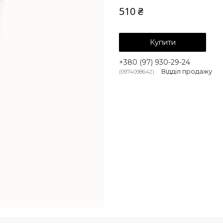
510 ₴
Купити
+380 (97) 930-29-24
Відділ продажу
0974098642