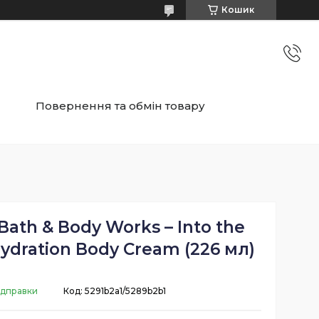
Кошик
Повернення та обмін товару
Bath & Body Works – Into the
Hydration Body Cream (226 мл)
ідправки
Код:
5291b2a1/5289b2b1