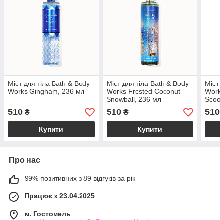
Міст для тіла Bath & Body
Міст для тіла Bath & Body
Міст
Works Gingham, 236 мл
Works Frosted Coconut
Work
Snowball, 236 мл
Scoo
236 
510
510
510
₴
₴
Купити
Купити
Про нас
99% позитивних з 89 відгуків за рік
Працює з 23.04.2025
м. Гостомель