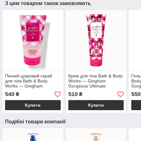
З цим товаром також замовляють
Пінний цукровий скраб
Крем для тіла Bath & Body
Гель
для тіла Bath & Body
Works — Gingham
Body
Works — Gingham
Gorgeous Ultimate
Gorg
Gorgeous / 226г
Hydration / 226 г
540
510
550
₴
₴
Купити
Купити
Подібні товари компанії