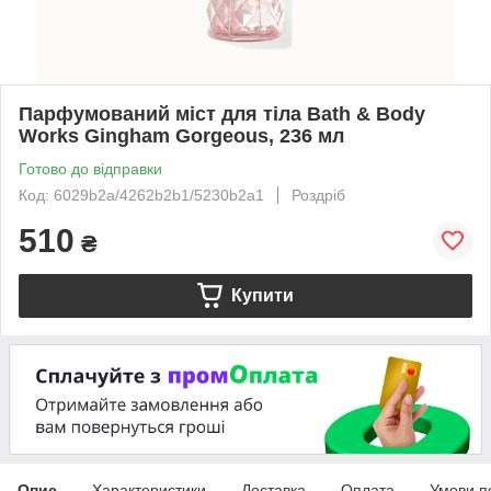
Парфумований міст для тіла Bath & Body
Works Gingham Gorgeous, 236 мл
Готово до відправки
Код: 6029b2a/4262b2b1/5230b2a1
Роздріб
510
₴
Купити
Опис
Характеристики
Доставка
Оплата
Умови п