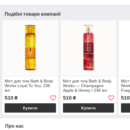
Подібні товари компанії
Міст для тіла Bath & Body
Міст для тіла Bath & Body
Міст
Works Loyal To You, 236
Works — Champagne
Work
мл
Apple & Honey / 236 мл
Frag
510
510
510
₴
₴
Купити
Купити
Про нас