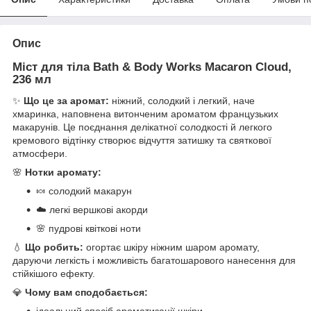
Опис
Міст для тіла Bath & Body Works
Macaron Cloud
,
236 мл
✨
Що це за аромат:
ніжний, солодкий і легкий, наче
хмаринка, наповнена витонченим ароматом французьких
макарунів. Це поєднання делікатної солодкості й легкого
кремового відтінку створює відчуття затишку та святкової
атмосфери.
🌸
Нотки аромату:
🍬 солодкий макарун
☁️ легкі вершкові акорди
🌸 пудрові квіткові ноти
💧
Що робить:
огортає шкіру ніжним шаром аромату,
даруючи легкість і можливість багатошарового нанесення для
стійкішого ефекту.
💎
Чому вам сподобається: