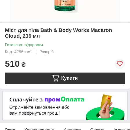
Міст для тіла Bath & Body Works Macaron
Cloud, 236 мл
Готово до відправки
Код: 4296cac1
Роздріб
510
₴
Купити
Опис
Характеристики
Доставка
Оплата
Умови п