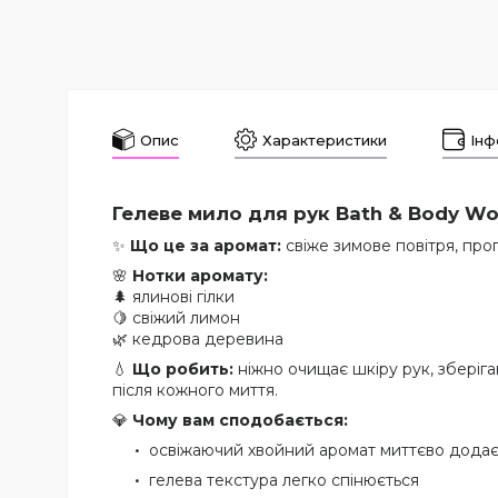
Опис
Характеристики
Інф
Гелеве мило для рук Bath & Body W
✨
Що це за аромат:
свіже зимове повітря, про
🌸
Нотки аромату:
🌲 ялинові гілки
🍋 свіжий лимон
🌿 кедрова деревина
💧
Що робить:
ніжно очищає шкіру рук, зберіга
після кожного миття.
💎
Чому вам сподобається:
освіжаючий хвойний аромат миттєво додає
гелева текстура легко спінюється