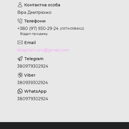
Віра Дмитрієнко
+380 (97) 930-29-24
0974098642
Відділ продажу
letaphel.com@gmail.com
380979302924
380939302924
380979302924