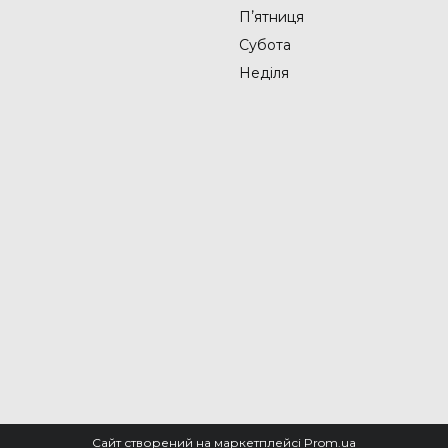
Пʼятниця
Субота
Неділя
Сайт створений на маркетплейсі
Prom.ua