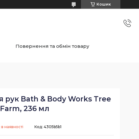
Кошик
Повернення та обмін товару
 рук Bath & Body Works Tree
Farm, 236 мл
 в наявності
Код:
4305b5b1