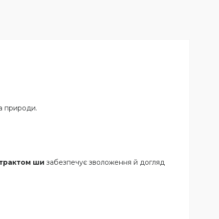
а природи.
кстрактом ши
забезпечує зволоження й догляд