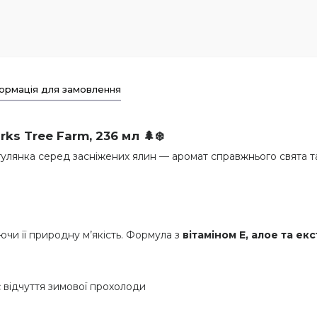
ормація для замовлення
orks
Tree Farm
, 236 мл 🌲❄️
гулянка серед засніжених ялин — аромат справжнього свята т
ючи її природну м’якість. Формула з
вітаміном Е, алое та е
 відчуття зимової прохолоди