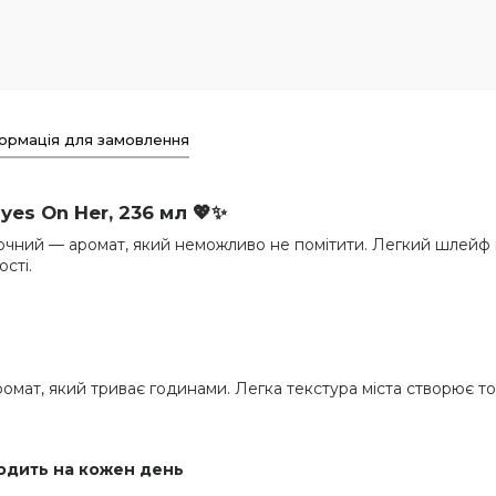
ормація для замовлення
Eyes On Her
, 236 мл 💖✨
очний — аромат, який неможливо не помітити. Легкий шлейф к
сті.
мат, який триває годинами. Легка текстура міста створює т
ходить на кожен день