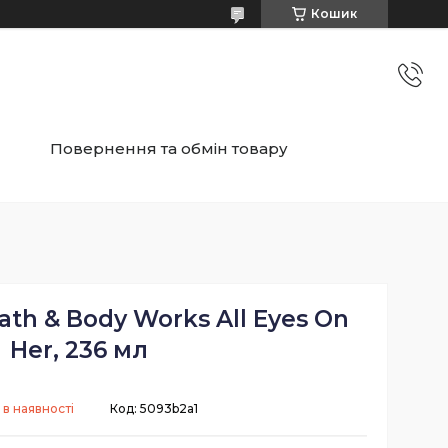
Кошик
Повернення та обмін товару
ath & Body Works All Eyes On
Her, 236 мл
 в наявності
Код:
5093b2a1