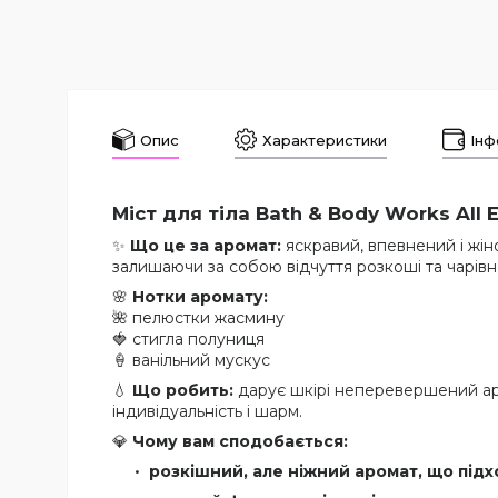
Опис
Характеристики
Інф
Міст для тіла Bath & Body Works
All 
✨
Що це за аромат:
яскравий, впевнений і жін
залишаючи за собою відчуття розкоші та чарівно
🌸
Нотки аромату:
🌺 пелюстки жасмину
🍓 стигла полуниця
🍦 ванільний мускус
💧
Що робить:
дарує шкірі неперевершений аро
індивідуальність і шарм.
💎
Чому вам сподобається:
розкішний, але ніжний аромат, що під