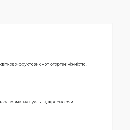
вітково-фруктових нот огортає ніжністю,
онку ароматну вуаль, підкреслюючи