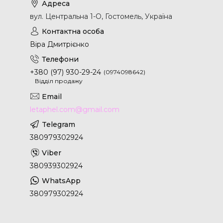
вул. Центральна 1-О, Гостомель, Україна
Віра Дмитрієнко
+380 (97) 930-29-24
0974098642
Відділ продажу
letaphel.com@gmail.com
380979302924
380939302924
380979302924