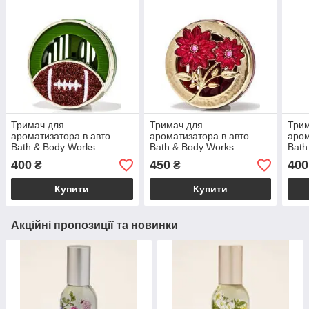
Тримач для
Тримач для
Три
ароматизатора в авто
ароматизатора в авто
аром
Bath & Body Works —
Bath & Body Works —
Bath
Football Car Fragrance
Floral Décor Car Fragrance
with
400
450
400
₴
₴
Holder
Holder
Hold
Купити
Купити
Акційні пропозиції та новинки