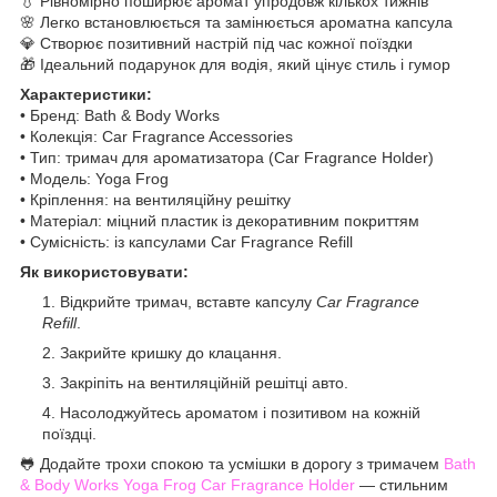
💧 Рівномірно поширює аромат упродовж кількох тижнів
🌸 Легко встановлюється та замінюється ароматна капсула
💎 Створює позитивний настрій під час кожної поїздки
🎁 Ідеальний подарунок для водія, який цінує стиль і гумор
Характеристики:
• Бренд: Bath & Body Works
• Колекція: Car Fragrance Accessories
• Тип: тримач для ароматизатора (Car Fragrance Holder)
• Модель: Yoga Frog
• Кріплення: на вентиляційну решітку
• Матеріал: міцний пластик із декоративним покриттям
• Сумісність: із капсулами Car Fragrance Refill
Як використовувати:
Відкрийте тримач, вставте капсулу
Car Fragrance
Refill
.
Закрийте кришку до клацання.
Закріпіть на вентиляційній решітці авто.
Насолоджуйтесь ароматом і позитивом на кожній
поїздці.
🐸 Додайте трохи спокою та усмішки в дорогу з тримачем
Bath
& Body Works Yoga Frog Car Fragrance Holder
— стильним