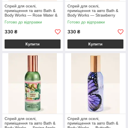
Спрей для оселі,
Спрей для оселі,
приміщення та авто Bath &
приміщення та авто Bath &
Body Works — Rose Water &
Body Works — Strawberry
Ivy Concentrated Room Spray
Peach Sunset Concentrated
Готово до відправки
Готово до відправки
/ 42,5 г
Room Spray / 42,5
330
330
₴
₴
Купити
Купити
Спрей для оселі,
Спрей для оселі,
приміщення та авто Bath &
приміщення та авто Bath &
Body Works — Spring Apple
Body Works — Butterfly