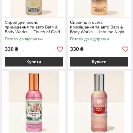
Спрей для оселі,
Спрей для оселі,
приміщення та авто Bath &
приміщення та авто Bath &
Body Works — Touch of Gold
Body Works — Into the Night
Concentrated Room Spray /
Concentrated Room Spray /
Готово до відправки
Готово до відправки
42,5 г
42,5 г
330
330
₴
₴
Купити
Купити