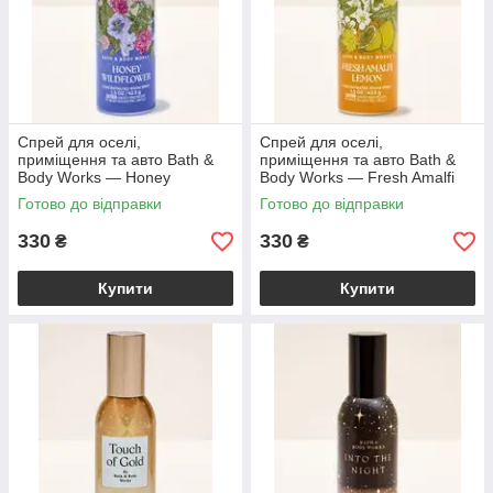
Спрей для оселі,
Спрей для оселі,
приміщення та авто Bath &
приміщення та авто Bath &
Body Works — Honey
Body Works — Fresh Amalfi
Wildflower Concentrated
Lemon Concentrated Room
Готово до відправки
Готово до відправки
Room Spray / 42,5 г
Spray / 42,5 г
330
330
₴
₴
Купити
Купити