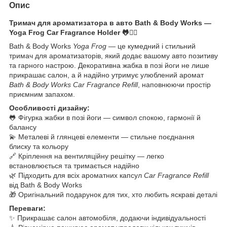
Опис
Тримач для ароматизатора в авто Bath & Body Works —
Yoga Frog Car Fragrance Holder 🐸🧘‍♂️
Bath & Body Works
Yoga Frog
— це кумедний і стильний
тримач для ароматизаторів, який додає вашому авто позитиву
та гарного настрою. Декоративна жабка в позі йоги не лише
прикрашає салон, а й надійно утримує улюблений аромат
Bath & Body Works Car Fragrance Refill
, наповнюючи простір
приємним запахом.
Особливості дизайну:
🐸 Фігурка жабки в позі йоги — символ спокою, гармонії й
балансу
💫 Металеві й глянцеві елементи — стильне поєднання
блиску та кольору
🔗 Кріплення на вентиляційну решітку — легко
встановлюється та тримається надійно
🌿 Підходить для всіх ароматних капсул
Car Fragrance Refill
від Bath & Body Works
🎁 Оригінальний подарунок для тих, хто любить яскраві деталі
Переваги:
✨ Прикрашає салон автомобіля, додаючи індивідуальності