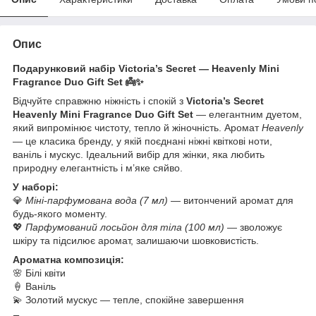
Опис
Подарунковий набір Victoria’s Secret — Heavenly Mini
Fragrance Duo Gift Set 👼✨
Відчуйте справжню ніжність і спокій з
Victoria’s Secret
Heavenly Mini Fragrance Duo Gift Set
— елегантним дуетом,
який випромінює чистоту, тепло й жіночність. Аромат
Heavenly
— це класика бренду, у якій поєднані ніжні квіткові ноти,
ваніль і мускус. Ідеальний вибір для жінки, яка любить
природну елегантність і м’яке сяйво.
У наборі:
💎
Міні-парфумована вода (7 мл)
— витончений аромат для
будь-якого моменту.
💖
Парфумований лосьйон для тіла (100 мл)
— зволожує
шкіру та підсилює аромат, залишаючи шовковистість.
Ароматна композиція:
🌸 Білі квіти
🍦 Ваніль
💫 Золотий мускус — тепле, спокійне завершення