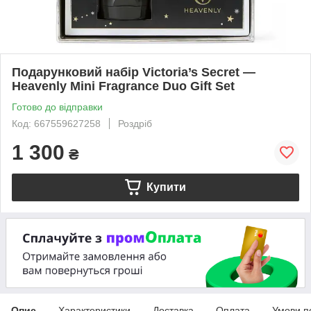
Подарунковий набір Victoria’s Secret —
Heavenly Mini Fragrance Duo Gift Set
Готово до відправки
Код: 667559627258
Роздріб
1 300
₴
Купити
Опис
Характеристики
Доставка
Оплата
Умови п