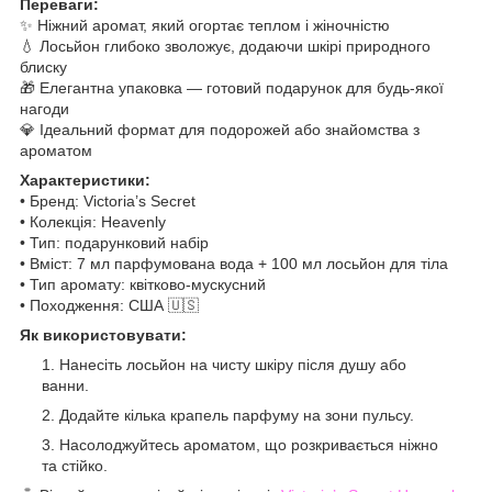
Переваги:
✨ Ніжний аромат, який огортає теплом і жіночністю
💧 Лосьйон глибоко зволожує, додаючи шкірі природного
блиску
🎁 Елегантна упаковка — готовий подарунок для будь-якої
нагоди
💎 Ідеальний формат для подорожей або знайомства з
ароматом
Характеристики:
• Бренд: Victoria’s Secret
• Колекція: Heavenly
• Тип: подарунковий набір
• Вміст: 7 мл парфумована вода + 100 мл лосьйон для тіла
• Тип аромату: квітково-мускусний
• Походження: США 🇺🇸
Як використовувати:
Нанесіть лосьйон на чисту шкіру після душу або
ванни.
Додайте кілька крапель парфуму на зони пульсу.
Насолоджуйтесь ароматом, що розкривається ніжно
та стійко.