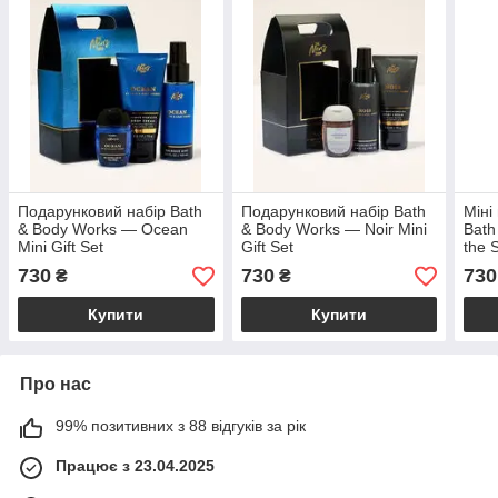
Подарунковий набір Bath
Подарунковий набір Bath
Міні
& Body Works — Ocean
& Body Works — Noir Mini
Bath
Mini Gift Set
Gift Set
the S
730
730
730
₴
₴
Купити
Купити
Про нас
99% позитивних з 88 відгуків за рік
Працює з 23.04.2025