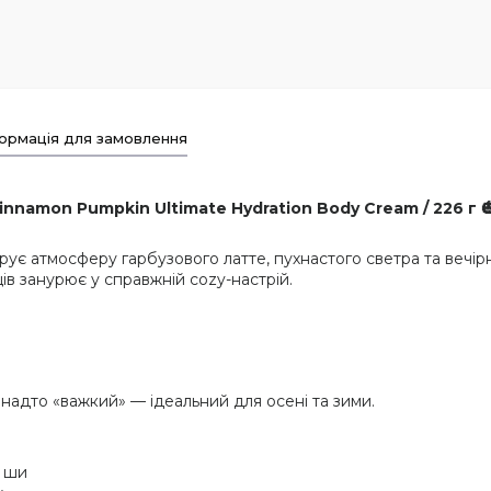
ормація для замовлення
innamon Pumpkin Ultimate Hydration Body Cream / 226 г 
рує атмосферу гарбузового латте, пухнастого светра та вечір
в занурює у справжній cozy-настрій.
 надто «важкий» — ідеальний для осені та зими.
м ши