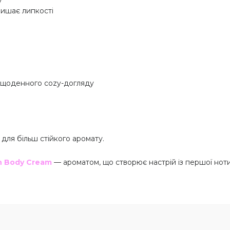
у
лишає липкості
в, щоденного cozy-догляду
ї для більш стійкого аромату.
n Body Cream
— ароматом, що створює настрій із першої ноти