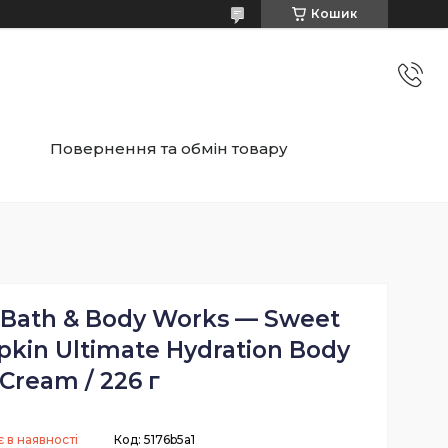
Кошик
Повернення та обмін товару
 Bath & Body Works — Sweet
in Ultimate Hydration Body
Cream / 226 г
 в наявності
Код:
5176b5a1