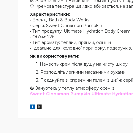
🌿 Алое та вітамін Е живлять і пом’якшують шкір
🤍 Кремова текстура швидко вбирається, не за
Характеристики:
• Бренд: Bath & Body Works
• Серія: Sweet Cinnamon Pumpkin
• Тип продукту: Ultimate Hydration Body Cream
• Об’єм: 226 г
• Тип аромату: теплий, пряний, осінній
• Ідеально для: холодної пори року, подарункі
Як використовувати:
Нанесіть крем після душу на чисту шкіру.
Розподіліть легкими масажними рухами.
Поєднуйте зі спреєм чи гелем із цієї ж сері
🎃 Зануртесь у теплу атмосферу осені з
Sweet Cinnamon Pumpkin Ultimate Hydratio