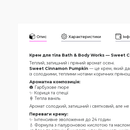
Опис
Характеристики
Інф
Крем для тіла Bath & Body Works — Sweet C
Теплий, затишний і пряний аромат осені.
Sweet Cinnamon Pumpkin
— це крем, який да
із солодкими, теплими нотами коричних прянощі
Ароматна композиція:
🎃 Гарбузове пюре
✨ Кориця та спеції
🍦 Тепла ваніль
Аромат солодкий, затишний і святковий, але не
Переваги крему:
✨ Інтенсивне зволоження до 24 годин
💧 Формула з гіалуроновою кислотою та масло