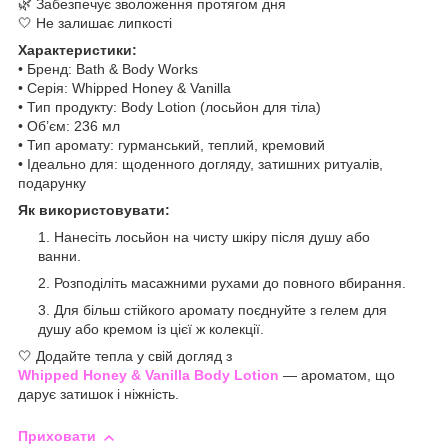
🌿 Забезпечує зволоження протягом дня
🤍 Не залишає липкості
Характеристики:
• Бренд: Bath & Body Works
• Серія: Whipped Honey & Vanilla
• Тип продукту: Body Lotion (лосьйон для тіла)
• Об’єм: 236 мл
• Тип аромату: гурманський, теплий, кремовий
• Ідеально для: щоденного догляду, затишних ритуалів,
подарунку
Як використовувати:
Нанесіть лосьйон на чисту шкіру після душу або
ванни.
Розподіліть масажними рухами до повного вбирання.
Для більш стійкого аромату поєднуйте з гелем для
душу або кремом із цієї ж колекції.
🤍 Додайте тепла у свій догляд з
Whipped Honey & Vanilla Body Lotion
— ароматом, що
дарує затишок і ніжність.
Приховати