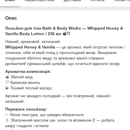
Опис
Лосьйон для тіла Bath & Body Works — Whipped Honey &
Vanilla Body Lotion / 236 мл 🍯🤍
Ніжний, кремовий, затишний.
Whipped Honey & Vanilla
— це аромат, який огортає теплом і
спокоєм, ніби м’який плед у прохолодний вечір. Вишукане
поєднання збитого меду та кремової ванілі створює
делікатний гурманський шлейф, що хочеться вдихати знову.
Ароматна композиція:
🍯 Збитий мед
🤍 Кремова ваніль
💫 Тонкий теплий мускус
Аромат не занадто солодкий — він повітряний, ніжний і
затишний.
Переваги лосьйону:
✨ Легка текстура, що швидко вбирається
💧 Збагачений маслом ши, алое та вітаміном Е — робить
шкіру гладкою і м’якою