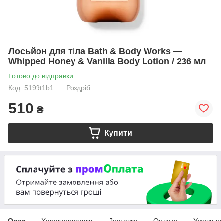
Лосьйон для тіла Bath & Body Works —
Whipped Honey & Vanilla Body Lotion / 236 мл
Готово до відправки
Код: 5199t1b1
Роздріб
510
₴
Купити
Опис
Характеристики
Доставка
Оплата
Умови п