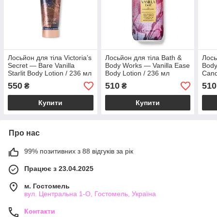
Лосьйон для тіла Victoria’s
Лосьйон для тіла Bath &
Лось
Secret — Bare Vanilla
Body Works — Vanilla Ease
Body
Starlit Body Lotion / 236 мл
Body Lotion / 236 мл
Cand
236 
550
510
510
₴
₴
Купити
Купити
Про нас
99% позитивних з 88 відгуків за рік
Працює з 23.04.2025
м. Гостомель
вул. Центральна 1-О, Гостомель, Україна
Контакти