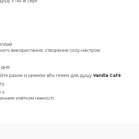
у з тієї ж серії
теплий
енного використання, створення cozy-настрою
 дня.
уйте разом із кремом або гелем для душу
Vanilla Café
.
ту.
 з
нним ковтком ніжності.