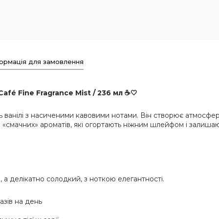
ормація для замовлення
afé Fine Fragrance Mist / 236 мл ☕🤍
ь ванілі з насиченими кавовими нотами. Він створює атмосфер
в «смачних» ароматів, які огортають ніжним шлейфом і залишаю
 а делікатно солодкий, з ноткою елегантності.
азів на день