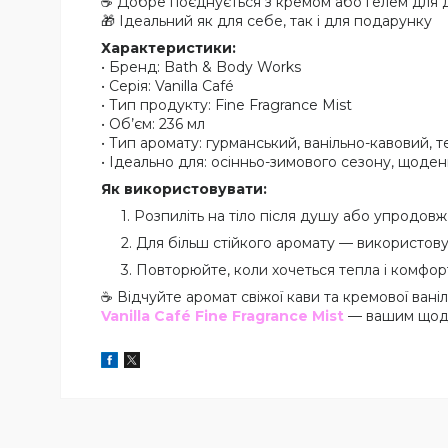
☕ Добре поєднується з кремом або гелем для душ
🎁 Ідеальний як для себе, так і для подарунку
Характеристики:
• Бренд: Bath & Body Works
• Серія: Vanilla Café
• Тип продукту: Fine Fragrance Mist
• Об’єм: 236 мл
• Тип аромату: гурманський, ванільно-кавовий, 
• Ідеально для: осінньо-зимового сезону, щод
Як використовувати:
Розпиліть на тіло після душу або упродовж
Для більш стійкого аромату — використов
Повторюйте, коли хочеться тепла і комфор
☕ Відчуйте аромат свіжої кави та кремової ванілі
Vanilla Café Fine Fragrance Mist
— вашим щоде