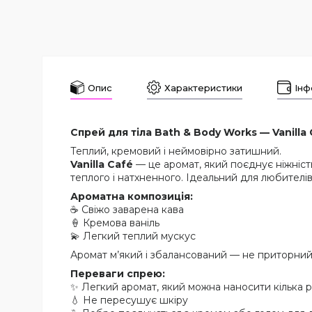
Опис
Характеристики
Інф
Спрей для тіла Bath & Body Works — Vanilla C
Теплий, кремовий і неймовірно затишний.
Vanilla Café
— це аромат, який поєднує ніжніст
теплого і натхненного. Ідеальний для любителі
Ароматна композиція:
☕ Свіжо заварена кава
🍦 Кремова ваніль
💫 Легкий теплий мускус
Аромат м’який і збалансований — не приторний,
Переваги спрею:
✨ Легкий аромат, який можна наносити кілька р
💧 Не пересушує шкіру