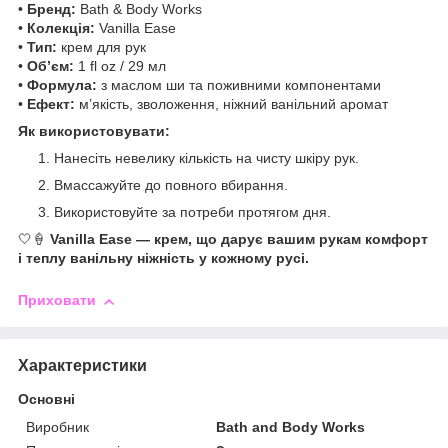
•
Бренд:
Bath & Body Works
•
Колекція:
Vanilla Ease
•
Тип:
крем для рук
•
Об’єм:
1 fl oz / 29 мл
•
Формула:
з маслом ши та поживними компонентами
•
Ефект:
м’якість, зволоження, ніжний ванільний аромат
Як використовувати:
Нанесіть невелику кількість на чисту шкіру рук.
Вмассажуйте до повного вбирання.
Використовуйте за потреби протягом дня.
🤍🍦
Vanilla Ease — крем, що дарує вашим рукам комфорт
і теплу ванільну ніжність у кожному русі.
Приховати
Характеристики
Основні
Виробник
Bath and Body Works