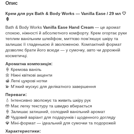
Опис
Крем для рук Bath & Body Works — Vanilla Ease / 29 мл 🤍
🍦
Bath & Body Works
Vanilla Ease Hand Cream
— це аромат
спокою, ніжності й абсолютного комфорту. Крем огортає руки
теплим ванільним шлейфом, миттєво пом’якшує шкіру та
залишає її гладенькою й зволоженою. Компактний формат
дозволяє брати його всюди — у сумочку, авто чи дорожній
косметичці.
Ароматна композиція:
🍦 Кремова ваніль
🌼 Ніжні квіткові акценти
🍯 Легкі цукрові нотки
💫 М’який мускус для делікатного завершення
Переваги:
💧 Інтенсивно зволожує та живить шкіру рук
🤲 Має легку текстуру та швидко вбирається
🍦 Залишає затишний, солодкий ванільний аромат
🎁 Чудовий варіант для подарунків і щоденного догляду
💎 Міні-формат — ідеальний для сумочки та подорожей
Характеристики: