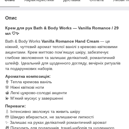
Опис
Крем для рук Bath & Body Works — Vanilla Romance / 29
мл 🤍✨
Bath & Body Works
Vanilla Romance Hand Cream
— це
ніжний, чуттєвий аромат теплої ванілі з кремово-квітковими
акцентами. Крем миттєво пом’якшує шкіру, забезпечує
глибоке зволоження та залишає делікатний, романтичний
шлейф. Ідеальний для щоденного догляду, вечірніх ритуалів
та подарункових наборів.
Ароматна композиція:
🍦 Тепла кремова ваніль
🌸 Ніжні квіткові ноти
🍯 Легкі цукрово-солодкі акценти
💫 М’який мускус у завершенні
Переваги:
💧 Інтенсивно зволожує та живить шкіру
🤲 Швидко вбирається, не залишаючи липкості
✨ Залишає на руках делікатний романтичний аромат
🎁 Підходить для подарунків, travel-наборів та щоденного