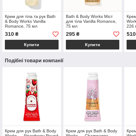
Крем для тіла та рук Bath
Bath & Body Works Міст
Крем
& Body Works Vanilla
для тіла Vanilla Romance,
Work
Romance, 75 мл
75 мл
226 
310
295
510
₴
₴
Купити
Купити
Подібні товари компанії
Крем для рук Bath & Body
Крем для рук Bath & Body
Крем
Works — Strawberry Pound
Works — Champagne
Work