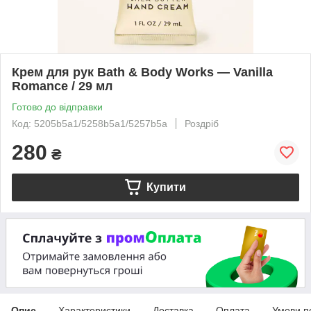
Крем для рук Bath & Body Works — Vanilla
Romance / 29 мл
Готово до відправки
Код: 5205b5a1/5258b5a1/5257b5a
Роздріб
280
₴
Купити
Опис
Характеристики
Доставка
Оплата
Умови п