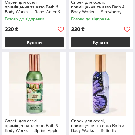
Спрей для оселі,
Спрей для оселі,
приміщення та авто Bath &
приміщення та авто Bath &
Body Works — Rose Water &
Body Works — Strawberry
Ivy Concentrated Room Spray
Peach Sunset Concentrated
Готово до відправки
Готово до відправки
/ 42,5 г
Room Spray / 42,5
330
330
₴
₴
Купити
Купити
Спрей для оселі,
Спрей для оселі,
приміщення та авто Bath &
приміщення та авто Bath &
Body Works — Spring Apple
Body Works — Butterfly