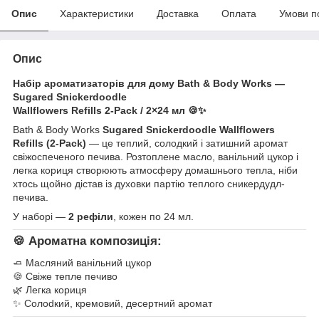
Опис
Характеристики
Доставка
Оплата
Умови п
Опис
Набір ароматизаторів для дому Bath & Body Works —
Sugared Snickerdoodle
Wallflowers Refills 2-Pack / 2×24 мл 🍪✨
Bath & Body Works
Sugared Snickerdoodle Wallflowers
Refills (2-Pack)
— це теплий, солодкий і затишний аромат
свіжоспеченого печива. Розтоплене масло, ванільний цукор і
легка кориця створюють атмосферу домашнього тепла, ніби
хтось щойно дістав із духовки партію теплого сникердудл-
печива.
У наборі —
2 рефіли
, кожен по 24 мл.
🍪
Ароматна композиція:
🧈 Масляний ванільний цукор
🍪 Свіже тепле печиво
🌿 Легка кориця
✨ Солodкий, кремовий, десертний аромат