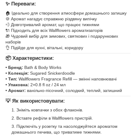
✨
Переваги:
🏠 Ідеально для створення атмосфери домашнього затишку
🍪 Аромат нагадує справжню різдвяну випічку
💨 Довготривалий аромат, що працює тижнями
🔌 Підходить для всіх Wallflowers ароматизаторів
🎁 Чудовий вибір для зимових, святкових і подарункових
наборів
👌 Підійде для кухні, вітальні, коридору
📦
Характеристики:
•
Бренд:
Bath & Body Works
•
Колекція:
Sugared Snickerdoodle
•
Тип:
Wallflowers Fragrance Refill — змінні наповнювачі
•
Упаковка:
2×0.8 fl oz / 24 мл
•
Аромат:
ванільно-пісочний, солодкий, теплий, затишний
💡
Як використовувати:
Зніміть ковпачки з обох флаконів.
Вставте рефіли в Wallflowers пристрій.
Підключіть у розетку та насолоджуйтеся ароматом
домашнього печива, що триватиме тижнями.