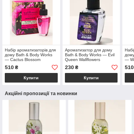
Набір ароматизаторів для
Ароматизатор для дому
Набі
дому Bath & Body Works
Bath & Body Works — Evil
дому
— Cactus Blossom
Queen Wallflowers
— Wa
Wallflowers Refills 2-Pack /
Fragrance Refill / 24 мл
Wallf
510
230
510
₴
₴
2×24 мл
2×2
Купити
Купити
Акційні пропозиції та новинки