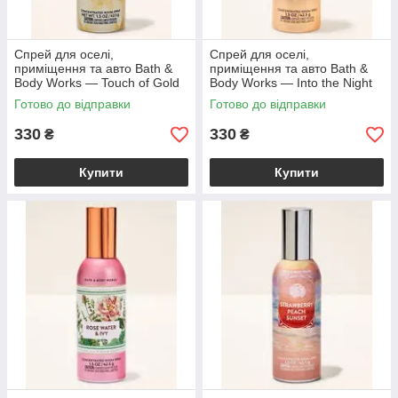
Спрей для оселі,
Спрей для оселі,
приміщення та авто Bath &
приміщення та авто Bath &
Body Works — Touch of Gold
Body Works — Into the Night
Concentrated Room Spray /
Concentrated Room Spray /
Готово до відправки
Готово до відправки
42,5 г
42,5 г
330
330
₴
₴
Купити
Купити