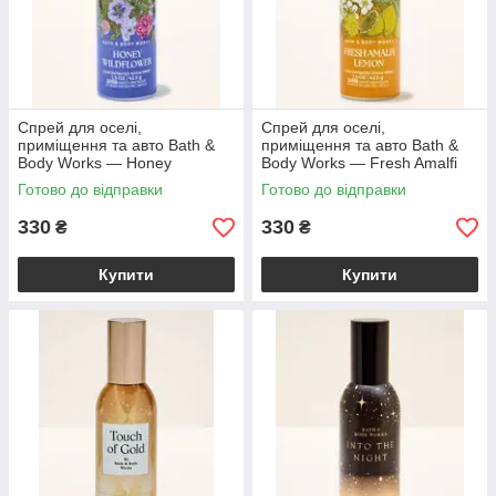
Спрей для оселі,
Спрей для оселі,
приміщення та авто Bath &
приміщення та авто Bath &
Body Works — Honey
Body Works — Fresh Amalfi
Wildflower Concentrated
Lemon Concentrated Room
Готово до відправки
Готово до відправки
Room Spray / 42,5 г
Spray / 42,5 г
330
330
₴
₴
Купити
Купити