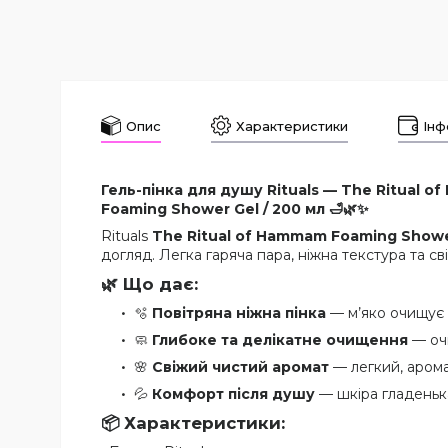
Опис
Характеристики
Інф
Гель-пінка для душу Rituals — The Ritual 
Foaming Shower Gel / 200 мл 🛁🌿✨
Rituals
The Ritual of Hammam Foaming Showe
догляд. Легка гаряча пара, ніжна текстура та 
🌿 Що дає:
🫧
Повітряна ніжна пінка
— м’яко очищує
🧼
Глибоке та делікатне очищення
— очи
🌸
Свіжий чистий аромат
— легкий, арома
💦
Комфорт після душу
— шкіра гладенька
📦 Характеристики: