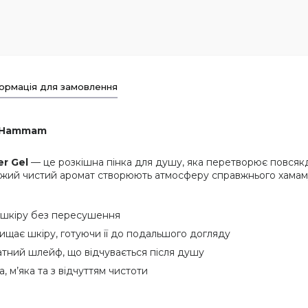
ормація для замовлення
of Hammam
r Gel
— це розкішна пінка для душу, яка перетворює повсяк
свіжий чистий аромат створюють атмосферу справжнього хамам
 шкіру без пересушення
щає шкіру, готуючи її до подальшого догляду
тний шлейф, що відчувається після душу
, м’яка та з відчуттям чистоти