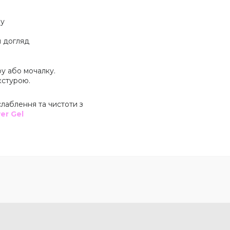
шу
й догляд
ру або мочалку.
кстурою.
слаблення та чистоти з
er Gel