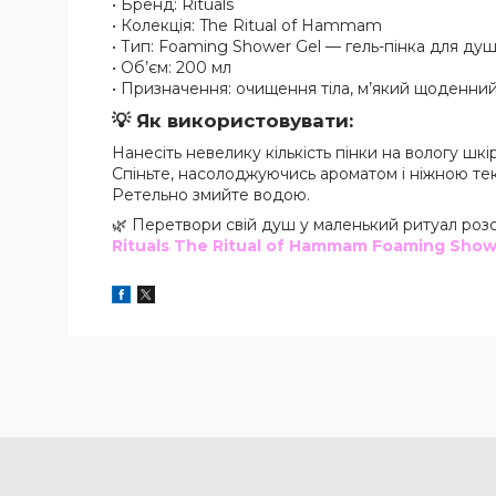
• Бренд: Rituals
• Колекція: The Ritual of Hammam
• Тип: Foaming Shower Gel — гель-пінка для ду
• Об’єм: 200 мл
• Призначення: очищення тіла, м’який щоденни
💡 Як використовувати:
Нанесіть невелику кількість пінки на вологу шкі
Спіньте, насолоджуючись ароматом і ніжною те
Ретельно змийте водою.
🌿 Перетвори свій душ у маленький ритуал роз
Rituals The Ritual of Hammam Foaming Show