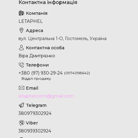
LETAPHEL
вул. Центральна 1-О, Гостомель, Україна
Віра Дмитрієнко
+380 (97) 930-29-24
0974098642
Відділ продажу
letaphel.com@gmail.com
380979302924
380939302924