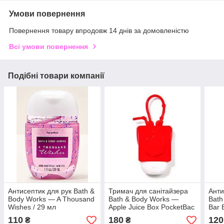
Умови повернення
Повернення товару впродовж 14 днів за домовленістю
Всі умови повернення
Подібні товари компанії
Антисептик для рук Bath &
Тримач для санітайзера
Анти
Body Works — A Thousand
Bath & Body Works —
Bath
Wishes / 29 мл
Apple Juice Box PocketBac
Bar 
Holder
Sani
110
180
120
₴
₴