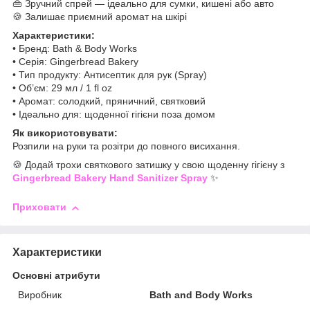
👜 Зручний спрей — ідеально для сумки, кишені або авто
🍪 Залишає приємний аромат на шкірі
Характеристики:
• Бренд: Bath & Body Works
• Серія: Gingerbread Bakery
• Тип продукту: Антисептик для рук (Spray)
• Об’єм: 29 мл / 1 fl oz
• Аромат: солодкий, пряничний, святковий
• Ідеально для: щоденної гігієни поза домом
Як використовувати:
Розпили на руки та розітри до повного висихання.
🍪 Додай трохи святкового затишку у свою щоденну гігієну з
Gingerbread Bakery Hand Sanitizer Spray
✨
Приховати
Характеристики
Основні атрибути
Виробник
Bath and Body Works