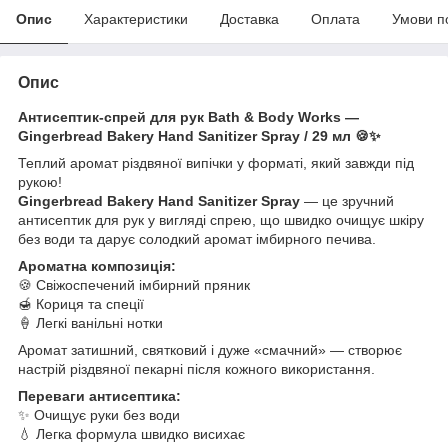
Опис
Характеристики
Доставка
Оплата
Умови п
Опис
Антисептик-спрей для рук Bath & Body Works —
Gingerbread Bakery Hand Sanitizer Spray / 29 мл 🍪✨
Теплий аромат різдвяної випічки у форматі, який завжди під
рукою!
Gingerbread Bakery Hand Sanitizer Spray
— це зручний
антисептик для рук у вигляді спрею, що швидко очищує шкіру
без води та дарує солодкий аромат імбирного печива.
Ароматна композиція:
🍪 Свіжоспечений імбирний пряник
🍯 Кориця та спеції
🍦 Легкі ванільні нотки
Аромат затишний, святковий і дуже «смачний» — створює
настрій різдвяної пекарні після кожного використання.
Переваги антисептика:
✨ Очищує руки без води
💧 Легка формула швидко висихає