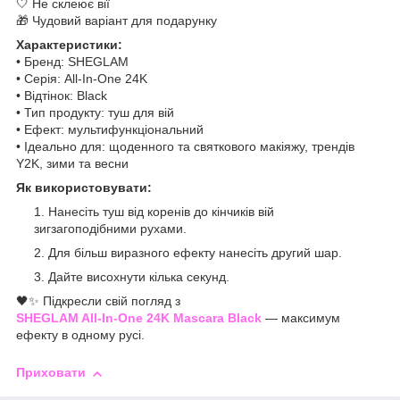
🤍 Не склеює вії
🎁 Чудовий варіант для подарунку
Характеристики:
• Бренд: SHEGLAM
• Серія: All-In-One 24K
• Відтінок: Black
• Тип продукту: туш для вій
• Ефект: мультифункціональний
• Ідеально для: щоденного та святкового макіяжу, трендів
Y2K, зими та весни
Як використовувати:
Нанесіть туш від коренів до кінчиків вій
зигзагоподібними рухами.
Для більш виразного ефекту нанесіть другий шар.
Дайте висохнути кілька секунд.
🖤✨ Підкресли свій погляд з
SHEGLAM All-In-One 24K Mascara Black
— максимум
ефекту в одному русі.
Приховати