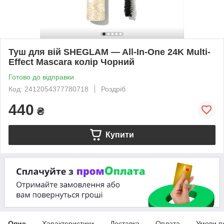
Туш для вій SHEGLAM — All-In-One 24K Multi-
Effect Mascara колір Чорний
Готово до відправки
Код: 2412054377780718
Роздріб
440
₴
Купити
Опис
Характеристики
Доставка
Оплата
Умови п