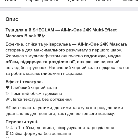
Опис
Туш для вій SHEGLAM — All-In-One 24K Multi-Effect
Mascara Black 🖤✨
Ефектна, стійка та універсальна —
All-In-One 24K Mascara
створена для максимального результату з першого шару.
Формула з мультиефектом одночасно
подовжує, надає
об’єм, підкручує та розділяє вії
, створюючи виразний
погляд без грудочок. Насичений чорний колір підкреслює очі
та робить макіяж глибоким і яскравим.
Ефект і текстура:
🖤 Глибокий чорний колір
✨ Помітний об’єм і довжина
🌿 Легка текстура без обтяження
Вії виглядають густими, довгими та акуратно розділеними —
ідеально як для денного, так і для вечірнього макіяжу.
Переваги туші:
✨ 4-в-1: об’єм, довжина, підкручування та розділення
⏳ Стійка формула без осипання