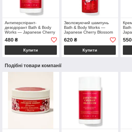
Антиперспірант-
Зволожуючий шампунь
Крем
дезодорант Bath & Body
Bath & Body Works —
Bath
Works — Japanese Cherry
Japanese Cherry Blossom
Japa
Blossom Antiperspirant
Moisturizing Shampoo /
Mois
480
620
550
₴
₴
Deodorant / 77 г
473 мл
295 
Купити
Купити
Подібні товари компанії