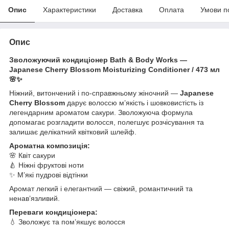
Опис
Характеристики
Доставка
Оплата
Умови п
Опис
Зволожуючий кондиціонер Bath & Body Works —
Japanese Cherry Blossom Moisturizing Conditioner / 473 мл
🌸✨
Ніжний, витончений і по-справжньому жіночний —
Japanese
Cherry Blossom
дарує волоссю м’якість і шовковистість із
легендарним ароматом сакури. Зволожуюча формула
допомагає розгладити волосся, полегшує розчісування та
залишає делікатний квітковий шлейф.
Ароматна композиція:
🌸 Квіт сакури
🍐 Ніжні фруктові ноти
✨ М’які пудрові відтінки
Аромат легкий і елегантний — свіжий, романтичний та
ненав’язливий.
Переваги кондиціонера:
💧 Зволожує та пом’якшує волосся