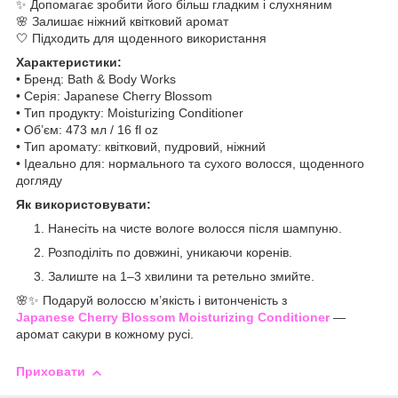
✨ Допомагає зробити його більш гладким і слухняним
🌸 Залишає ніжний квітковий аромат
🤍 Підходить для щоденного використання
Характеристики:
• Бренд: Bath & Body Works
• Серія: Japanese Cherry Blossom
• Тип продукту: Moisturizing Conditioner
• Об’єм: 473 мл / 16 fl oz
• Тип аромату: квітковий, пудровий, ніжний
• Ідеально для: нормального та сухого волосся, щоденного
догляду
Як використовувати:
Нанесіть на чисте вологе волосся після шампуню.
Розподіліть по довжині, уникаючи коренів.
Залиште на 1–3 хвилини та ретельно змийте.
🌸✨ Подаруй волоссю м’якість і витонченість з
Japanese Cherry Blossom Moisturizing Conditioner
—
аромат сакури в кожному русі.
Приховати