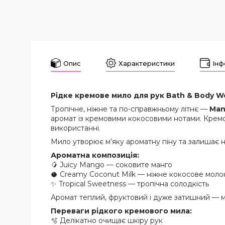
Опис
Характеристики
Інф
Рідке кремове мило для рук Bath & Body Wor
Тропічне, ніжне та по-справжньому літнє —
Man
аромат із кремовими кокосовими нотами. Кремо
використанні.
Мило утворює м’яку ароматну піну та залишає 
Ароматна композиція:
🥭 Juicy Mango — соковите манго
🥥 Creamy Coconut Milk — ніжне кокосове моло
✨ Tropical Sweetness — тропічна солодкість
Аромат теплий, фруктовий і дуже затишний — ма
Переваги рідкого кремового мила:
🫧 Делікатно очищає шкіру рук