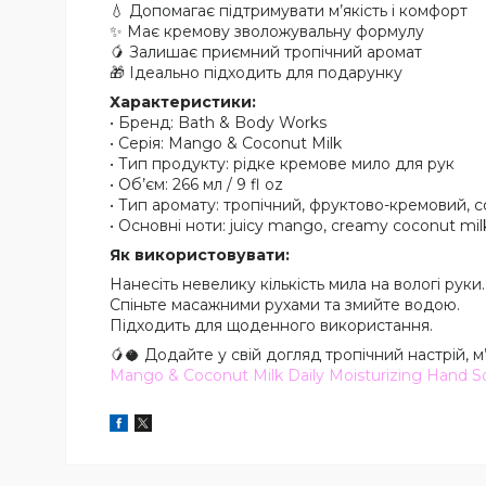
💧 Допомагає підтримувати м’якість і комфорт
✨ Має кремову зволожувальну формулу
🥭 Залишає приємний тропічний аромат
🎁 Ідеально підходить для подарунку
Характеристики:
• Бренд: Bath & Body Works
• Серія: Mango & Coconut Milk
• Тип продукту: рідке кремове мило для рук
• Об’єм: 266 мл / 9 fl oz
• Тип аромату: тропічний, фруктово-кремовий, 
• Основні ноти: juicy mango, creamy coconut milk
Як використовувати:
Нанесіть невелику кількість мила на вологі руки.
Спіньте масажними рухами та змийте водою.
Підходить для щоденного використання.
🥭🥥 Додайте у свій догляд тропічний настрій, м’
Mango & Coconut Milk Daily Moisturizing Hand S