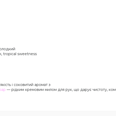
солодкий
, tropical sweetness
якість і соковитий аромат з
oap
— рідким кремовим милом для рук, що дарує чистоту, ком