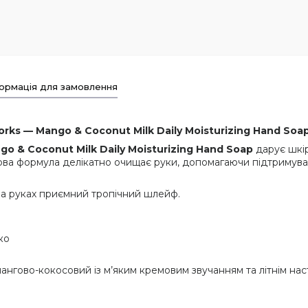
ормація для замовлення
ks — Mango & Coconut Milk Daily Moisturizing Hand Soap 
go & Coconut Milk Daily Moisturizing Hand Soap
дарує шкір
ва формула делікатно очищає руки, допомагаючи підтримувати
на руках приємний тропічний шлейф.
ко
нгово-кокосовий із м’яким кремовим звучанням та літнім нас