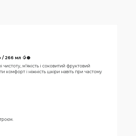
/ 266 мл 🥭🥥
і чистоту, м’якість і соковитий фруктовий
 комфорт і ніжність шкіри навіть при частому
троєм.