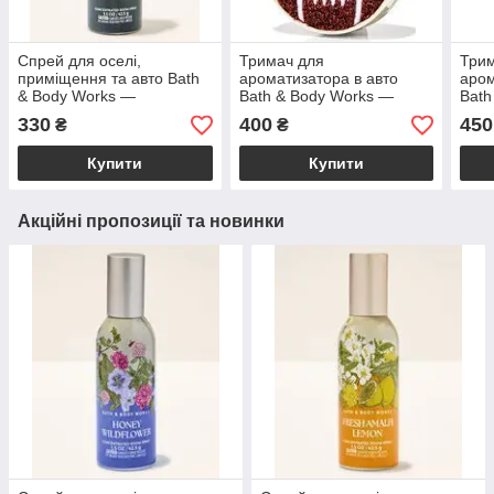
Спрей для оселі,
Тримач для
Три
приміщення та авто Bath
ароматизатора в авто
аром
& Body Works —
Bath & Body Works —
Bath
Mahogany Teakwood
Football Car Fragrance
Flor
330
400
450
₴
₴
Concentrated Room Spray
Holder
Hold
/ 42,5 г
Купити
Купити
Акційні пропозиції та новинки