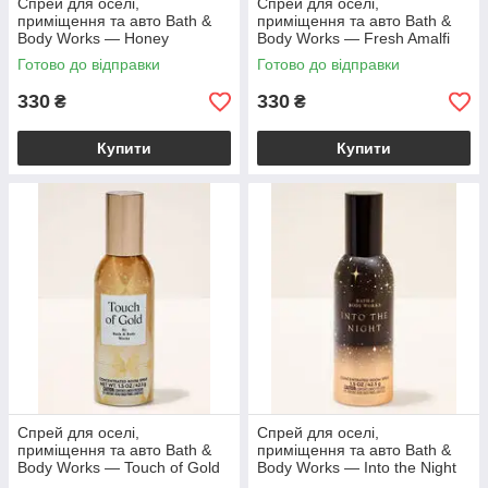
Спрей для оселі,
Спрей для оселі,
приміщення та авто Bath &
приміщення та авто Bath &
Body Works — Honey
Body Works — Fresh Amalfi
Wildflower Concentrated
Lemon Concentrated Room
Готово до відправки
Готово до відправки
Room Spray / 42,5 г
Spray / 42,5 г
330
330
₴
₴
Купити
Купити
Спрей для оселі,
Спрей для оселі,
приміщення та авто Bath &
приміщення та авто Bath &
Body Works — Touch of Gold
Body Works — Into the Night
Concentrated Room Spray /
Concentrated Room Spray /