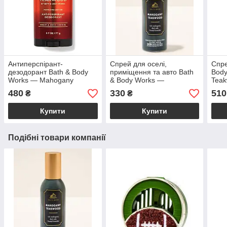
Антиперспірант-
Спрей для оселі,
Спре
дезодорант Bath & Body
приміщення та авто Bath
Bod
Works — Mahogany
& Body Works —
Teak
Teakwood / 77 г
Mahogany Teakwood
480
330
510
₴
₴
Concentrated Room Spray
/ 42,5 г
Купити
Купити
Подібні товари компанії