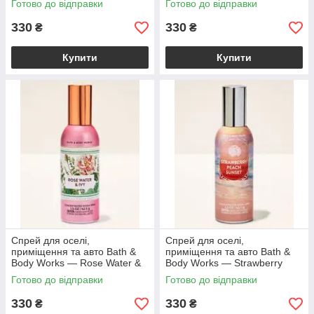
Готово до відправки
Готово до відправки
42,5 г
42,5 г
330
330
₴
₴
Купити
Купити
Спрей для оселі,
Спрей для оселі,
приміщення та авто Bath &
приміщення та авто Bath &
Body Works — Rose Water &
Body Works — Strawberry
Ivy Concentrated Room Spray
Peach Sunset Concentrated
Готово до відправки
Готово до відправки
/ 42,5 г
Room Spray / 42,5
330
330
₴
₴