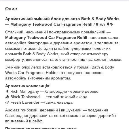
Опис
Ароматичний змінний блок для авто Bath & Body Works
— Mahogany Teakwood Car Fragrance Refill / 6 мл 🌲✨
Стильний, насичений і по-справжньому преміальний —
Mahogany Teakwood Car Fragrance Refill
наповнює салон
автомобіля благородним деревним ароматом із теплими та
свіжими нотами. Це один із найпопулярніших чоловічих
ароматів Bath & Body Works, який створює атмосферу
комфорту, впевненості та елегантності під час кожної поїздки.
Змінний блок легко встановлюється у тримач Bath & Body
Works Car Fragrance Holder та поступово наповнює
автомобіль витонченим ароматом.
Ароматна композиція:
🌲 Rich Mahogany — благородне червоне дерево
🪵 Black Teakwood — теплий тиковий акорд
🌿 Fresh Lavender — свіжа лаванда
Аромат глибокий, деревний і вишуканий — поєднання
благородної деревини та легкої свіжості створює дорогий і
впізнаваний шлейф.
Переваги ароматизатора для авто: