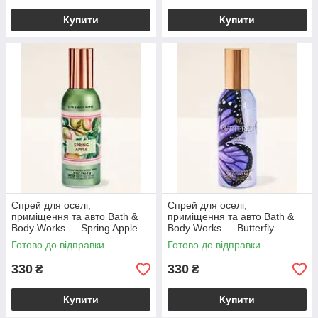
Купити
Купити
Спрей для оселі,
Спрей для оселі,
приміщення та авто Bath &
приміщення та авто Bath &
Body Works — Spring Apple
Body Works — Butterfly
Concentrated Room Spray /
Concentrated Room Spray /
Готово до відправки
Готово до відправки
42,5 г
42,5 г
330
330
₴
₴
Купити
Купити