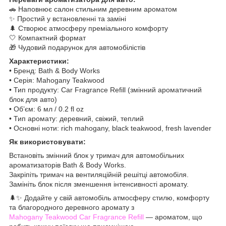
🚗 Наповнює салон стильним деревним ароматом
✨ Простий у встановленні та заміні
🌲 Створює атмосферу преміального комфорту
🤍 Компактний формат
🎁 Чудовий подарунок для автомобілістів
Характеристики:
• Бренд: Bath & Body Works
• Серія: Mahogany Teakwood
• Тип продукту: Car Fragrance Refill (змінний ароматичний
блок для авто)
• Об’єм: 6 мл / 0.2 fl oz
• Тип аромату: деревний, свіжий, теплий
• Основні ноти: rich mahogany, black teakwood, fresh lavender
Як використовувати:
Встановіть змінний блок у тримач для автомобільних
ароматизаторів Bath & Body Works.
Закріпіть тримач на вентиляційній решітці автомобіля.
Замініть блок після зменшення інтенсивності аромату.
🌲✨ Додайте у свій автомобіль атмосферу стилю, комфорту
та благородного деревного аромату з
Mahogany Teakwood Car Fragrance Refill
— ароматом, що